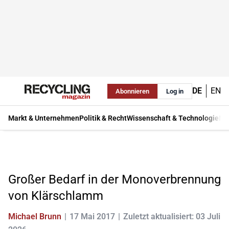
DE
EN
Abonnieren
Log in
Markt & Unternehmen
Politik & Recht
Wissenschaft & Technologie
Ma
Großer Bedarf in der Monoverbrennung
von Klärschlamm
Michael Brunn
17 Mai 2017
Zuletzt aktualisiert: 03 Juli