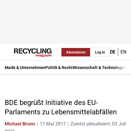
DE
EN
Abonnieren
Log in
Markt & Unternehmen
Politik & Recht
Wissenschaft & Technologie
Ma
BDE begrüßt Initiative des EU-
Parlaments zu Lebensmittelabfällen
Michael Brunn
17 Mai 2017
Zuletzt aktualisiert: 03 Juli