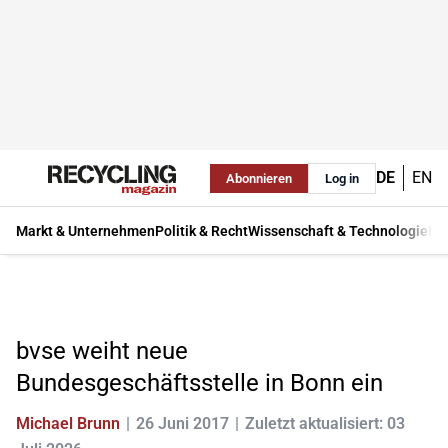
DE
EN
Abonnieren
Log in
Markt & Unternehmen
Politik & Recht
Wissenschaft & Technologie
Ma
bvse weiht neue
Bundesgeschäftsstelle in Bonn ein
Michael Brunn
26 Juni 2017
Zuletzt aktualisiert: 03