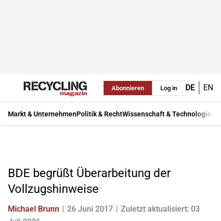
DE
EN
Abonnieren
Log in
Markt & Unternehmen
Politik & Recht
Wissenschaft & Technologie
Ma
BDE begrüßt Überarbeitung der
Vollzugshinweise
Michael Brunn
26 Juni 2017
Zuletzt aktualisiert: 03