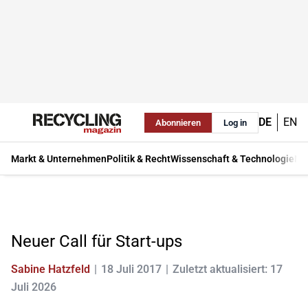
DE
EN
Abonnieren
Log in
Markt & Unternehmen
Politik & Recht
Wissenschaft & Technologie
Ma
Neuer Call für Start-ups
Sabine Hatzfeld
18 Juli 2017
Zuletzt aktualisiert: 17
Juli 2026