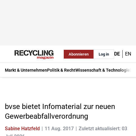
DE
EN
Abonnieren
Log in
Markt & Unternehmen
Politik & Recht
Wissenschaft & Technologie
Ma
bvse bietet Infomaterial zur neuen
Gewerbeabfallverordnung
Sabine Hatzfeld
11 Aug. 2017
Zuletzt aktualisiert: 03