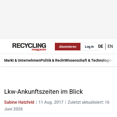
DE
EN
Abonnieren
Log in
Markt & Unternehmen
Politik & Recht
Wissenschaft & Technologie
Ma
Lkw-Ankunftszeiten im Blick
Sabine Hatzfeld
11 Aug. 2017
Zuletzt aktualisiert: 16
Juni 2026