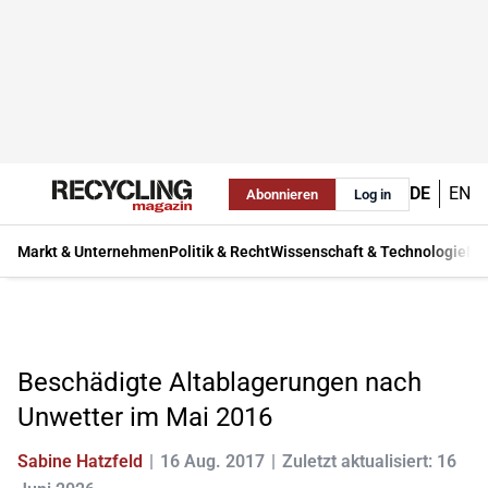
DE
EN
Abonnieren
Log in
Markt & Unternehmen
Politik & Recht
Wissenschaft & Technologie
Ma
Beschädigte Altablagerungen nach
Unwetter im Mai 2016
Sabine Hatzfeld
16 Aug. 2017
Zuletzt aktualisiert: 16