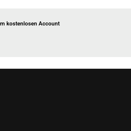
Einloggen
um diesen Artikel zu lesen.
nem kostenlosen Account