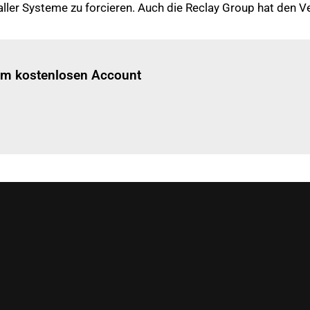
ler Systeme zu forcieren. Auch die Reclay Group hat den Ve
Einloggen
um diesen Artikel zu lesen.
nem kostenlosen Account