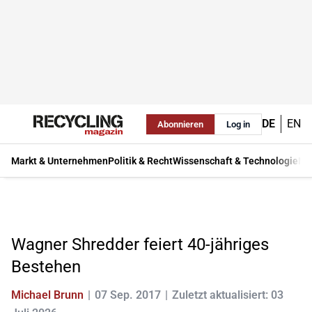
DE
EN
Abonnieren
Log in
Markt & Unternehmen
Politik & Recht
Wissenschaft & Technologie
Ma
Wagner Shredder feiert 40-jähriges
Bestehen
Michael Brunn
07 Sep. 2017
Zuletzt aktualisiert: 03