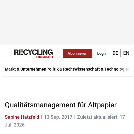
DE
EN
Abonnieren
Log in
Markt & Unternehmen
Politik & Recht
Wissenschaft & Technologie
Ma
Qualitätsmanagement für Altpapier
Sabine Hatzfeld
13 Sep. 2017
Zuletzt aktualisiert: 17
Juli 2026