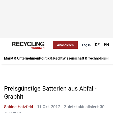
DE
EN
Abonnieren
Log in
Markt & Unternehmen
Politik & Recht
Wissenschaft & Technologie
Ma
Preisgünstige Batterien aus Abfall-
Graphit
Sabine Hatzfeld
11 Okt. 2017
Zuletzt aktualisiert: 30