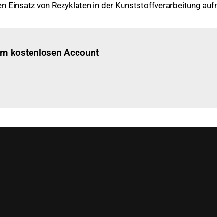
gen Einsatz von Rezyklaten in der Kunststoffverarbeitung a
Einloggen
um diesen Artikel zu lesen.
nem kostenlosen Account