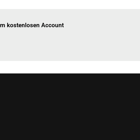
Einloggen
um diesen Artikel zu lesen.
nem kostenlosen Account