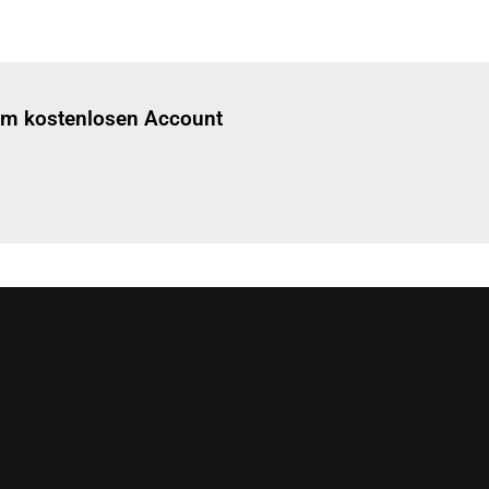
Einloggen
um diesen Artikel zu lesen.
nem kostenlosen Account