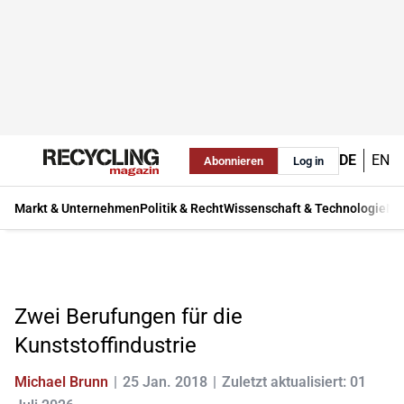
DE
EN
Abonnieren
Log in
Markt & Unternehmen
Politik & Recht
Wissenschaft & Technologie
Ma
Zwei Berufungen für die
Kunststoffindustrie
Michael Brunn
25 Jan. 2018
Zuletzt aktualisiert: 01