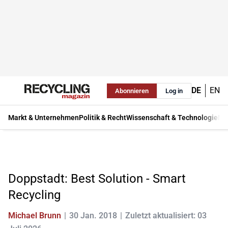
DE
EN
Abonnieren
Log in
Markt & Unternehmen
Politik & Recht
Wissenschaft & Technologie
Ma
Doppstadt: Best Solution - Smart
Recycling
Michael Brunn
30 Jan. 2018
Zuletzt aktualisiert: 03