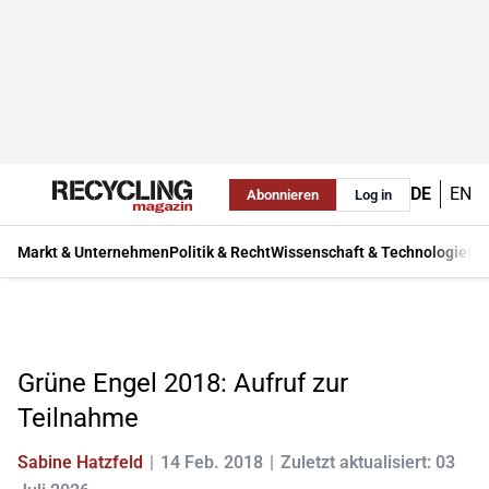
DE
EN
Abonnieren
Log in
Markt & Unternehmen
Politik & Recht
Wissenschaft & Technologie
Ma
Grüne Engel 2018: Aufruf zur
Teilnahme
Sabine Hatzfeld
14 Feb. 2018
Zuletzt aktualisiert: 03