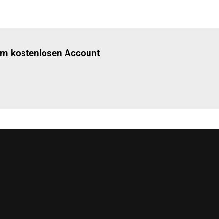
Einloggen
um diesen Artikel zu lesen.
nem kostenlosen Account