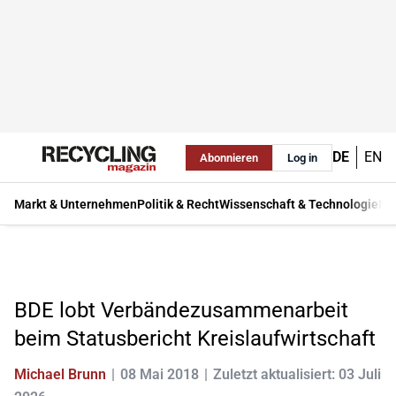
DE
EN
Abonnieren
Log in
Markt & Unternehmen
Politik & Recht
Wissenschaft & Technologie
Ma
BDE lobt Verbändezusammenarbeit
beim Statusbericht Kreislaufwirtschaft
Michael Brunn
08 Mai 2018
Zuletzt aktualisiert: 03 Juli