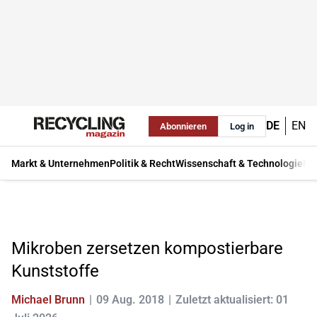
DE
EN
Abonnieren
Log in
Markt & Unternehmen
Politik & Recht
Wissenschaft & Technologie
Ma
Mikroben zersetzen kompostierbare
Kunststoffe
Michael Brunn
09 Aug. 2018
Zuletzt aktualisiert: 01