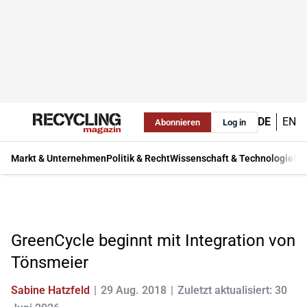
DE
EN
Abonnieren
Log in
Markt & Unternehmen
Politik & Recht
Wissenschaft & Technologie
Ma
GreenCycle beginnt mit Integration von
Tönsmeier
Sabine Hatzfeld
29 Aug. 2018
Zuletzt aktualisiert: 30