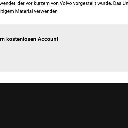
rwendet, der vor kurzem von Volvo vorgestellt wurde. Das U
altigem Material verwenden.
Einloggen
um diesen Artikel zu lesen.
nem kostenlosen Account