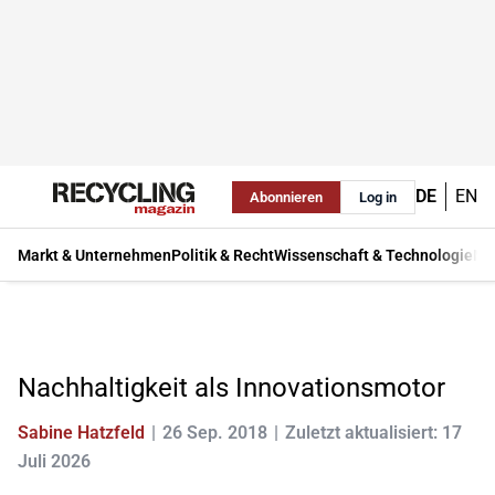
DE
EN
Abonnieren
Log in
Markt & Unternehmen
Politik & Recht
Wissenschaft & Technologie
Ma
Nachhaltigkeit als Innovationsmotor
Sabine Hatzfeld
26 Sep. 2018
Zuletzt aktualisiert: 17
Juli 2026