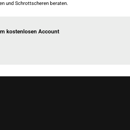
en und Schrottscheren beraten.
Einloggen
um diesen Artikel zu lesen.
nem kostenlosen Account