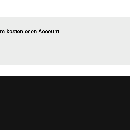
Einloggen
um diesen Artikel zu lesen.
nem kostenlosen Account