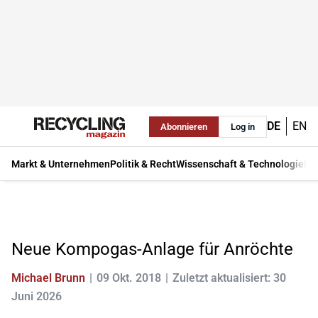
DE
EN
Abonnieren
Log in
Markt & Unternehmen
Politik & Recht
Wissenschaft & Technologie
Ma
Neue Kompogas-Anlage für Anröchte
Michael Brunn
09 Okt. 2018
Zuletzt aktualisiert: 30
Juni 2026