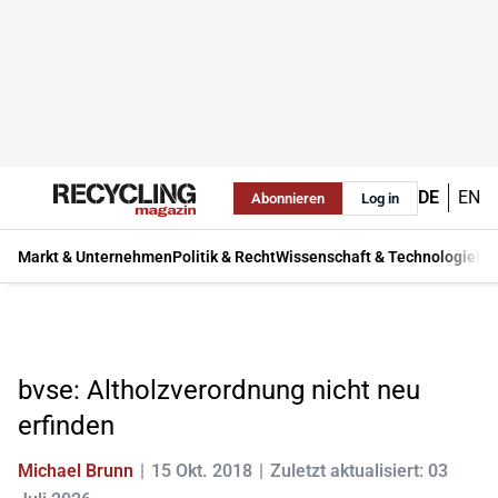
DE
EN
Abonnieren
Log in
Markt & Unternehmen
Politik & Recht
Wissenschaft & Technologie
Ma
bvse: Altholzverordnung nicht neu
erfinden
Michael Brunn
15 Okt. 2018
Zuletzt aktualisiert: 03