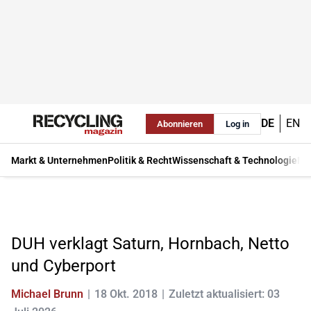
DE
EN
Abonnieren
Log in
Markt & Unternehmen
Politik & Recht
Wissenschaft & Technologie
Ma
DUH verklagt Saturn, Hornbach, Netto
und Cyberport
Michael Brunn
18 Okt. 2018
Zuletzt aktualisiert: 03