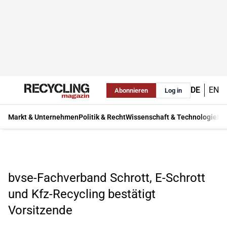
DE
EN
Abonnieren
Log in
Markt & Unternehmen
Politik & Recht
Wissenschaft & Technologie
Ma
bvse-Fachverband Schrott, E-Schrott
und Kfz-Recycling bestätigt
Vorsitzende