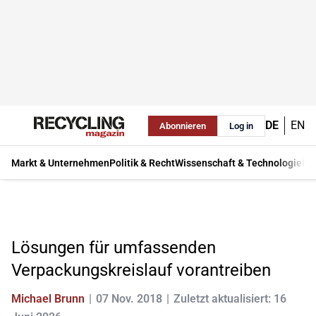
DE
EN
Abonnieren
Log in
Markt & Unternehmen
Politik & Recht
Wissenschaft & Technologie
Ma
Lösungen für umfassenden
Verpackungskreislauf vorantreiben
Michael Brunn
07 Nov. 2018
Zuletzt aktualisiert: 16