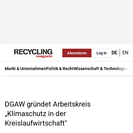
DE
EN
Abonnieren
Log in
Markt & Unternehmen
Politik & Recht
Wissenschaft & Technologie
Ma
DGAW gründet Arbeitskreis
„Klimaschutz in der
Kreislaufwirtschaft"