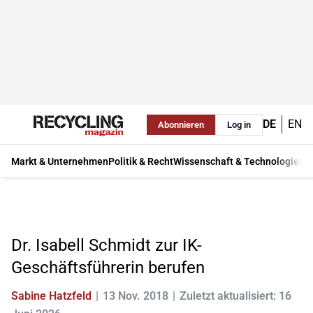
DE
EN
Abonnieren
Log in
Markt & Unternehmen
Politik & Recht
Wissenschaft & Technologie
Ma
Dr. Isabell Schmidt zur IK-
Geschäftsführerin berufen
Sabine Hatzfeld
13 Nov. 2018
Zuletzt aktualisiert: 16