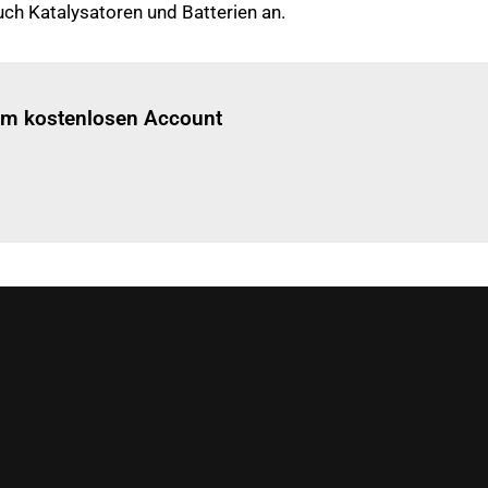
ch Katalysatoren und Batterien an.
Einloggen
um diesen Artikel zu lesen.
nem kostenlosen Account