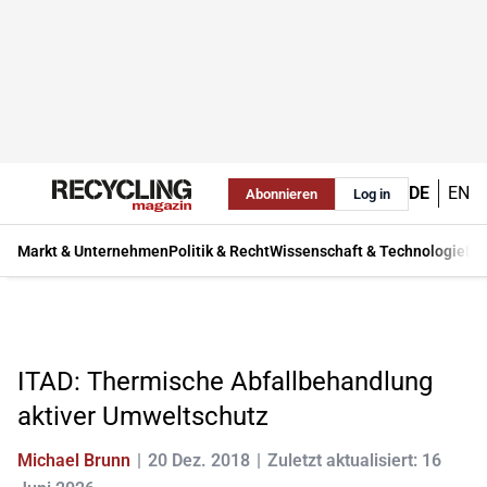
DE
EN
Abonnieren
Log in
Markt & Unternehmen
Politik & Recht
Wissenschaft & Technologie
Ma
ITAD: Thermische Abfallbehandlung
aktiver Umweltschutz
Michael Brunn
20 Dez. 2018
Zuletzt aktualisiert: 16