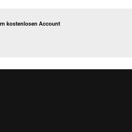
Einloggen
um diesen Artikel zu lesen.
nem kostenlosen Account