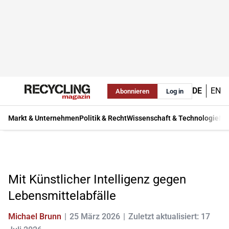
DE
EN
Abonnieren
Log in
Markt & Unternehmen
Politik & Recht
Wissenschaft & Technologie
Ma
Mit Künstlicher Intelligenz gegen
Lebensmittelabfälle
Michael Brunn
25 März 2026
Zuletzt aktualisiert: 17