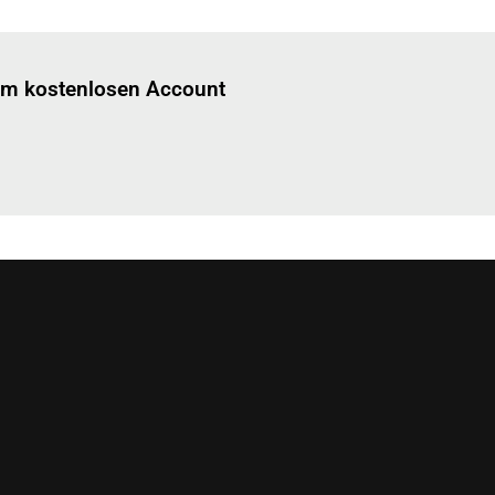
Einloggen
um diesen Artikel zu lesen.
nem kostenlosen Account