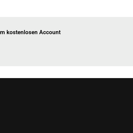
Einloggen
um diesen Artikel zu lesen.
nem kostenlosen Account