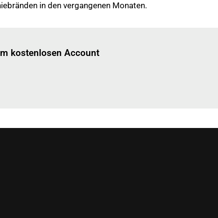
niebränden in den vergangenen Monaten.
Einloggen
um diesen Artikel zu lesen.
nem kostenlosen Account