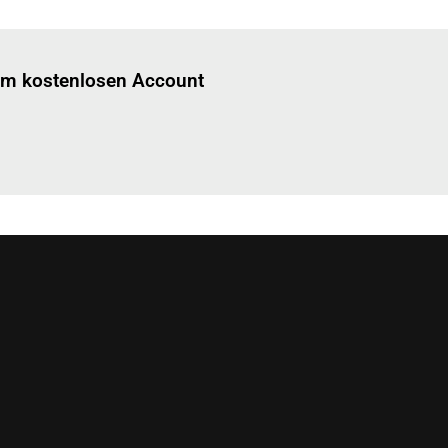
Einloggen
um diesen Artikel zu lesen.
nem kostenlosen Account