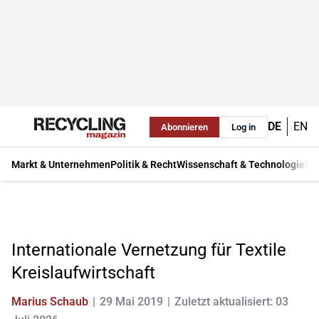
DE
EN
Abonnieren
Log in
Markt & Unternehmen
Politik & Recht
Wissenschaft & Technologie
Ma
Internationale Vernetzung für Textile
Kreislaufwirtschaft
Marius Schaub
29 Mai 2019
Zuletzt aktualisiert: 03