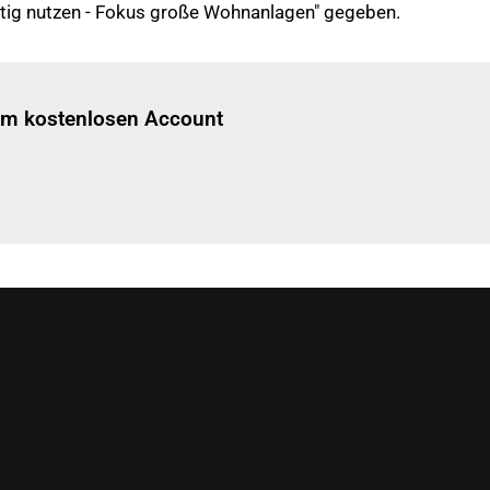
htig nutzen - Fokus große Wohnanlagen" gegeben.
Einloggen
um diesen Artikel zu lesen.
nem kostenlosen Account