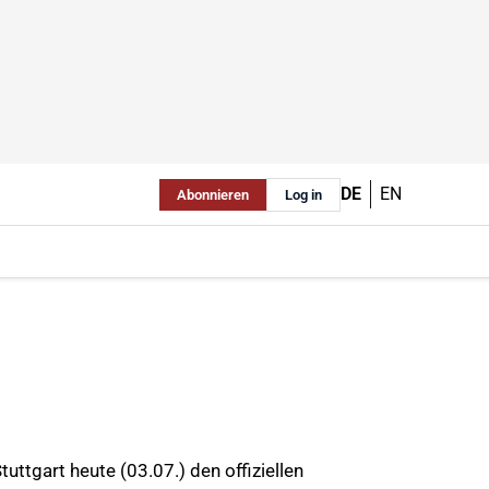
DE
EN
Abonnieren
Log in
tgart heute (03.07.) den offiziellen