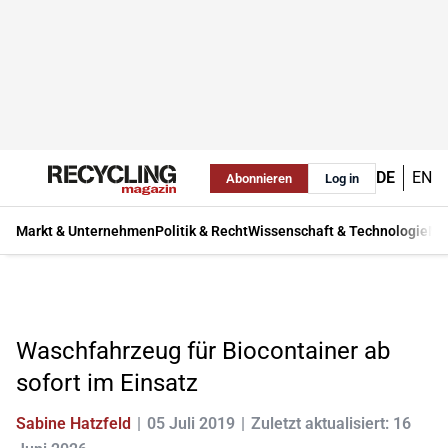
DE
EN
Abonnieren
Log in
Markt & Unternehmen
Politik & Recht
Wissenschaft & Technologie
Ma
Waschfahrzeug für Biocontainer ab
sofort im Einsatz
Sabine Hatzfeld
05 Juli 2019
Zuletzt aktualisiert: 16