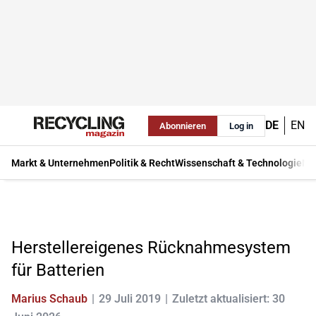
DE
EN
Abonnieren
Log in
Markt & Unternehmen
Politik & Recht
Wissenschaft & Technologie
Ma
Herstellereigenes Rücknahmesystem
für Batterien
Marius Schaub
29 Juli 2019
Zuletzt aktualisiert: 30