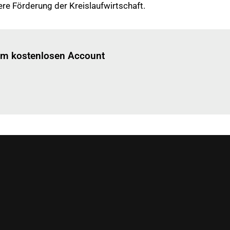
re Förderung der Kreislaufwirtschaft.
Einloggen
um diesen Artikel zu lesen.
nem kostenlosen Account