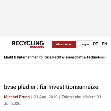
DE
EN
Abonnieren
Log in
Markt & Unternehmen
Politik & Recht
Wissenschaft & Technologie
Ma
bvse plädiert für Investitionsanreize
Michael Brunn
23 Aug. 2019
Zuletzt aktualisiert: 03
Juli 2026