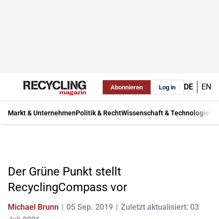
DE
EN
Abonnieren
Log in
Markt & Unternehmen
Politik & Recht
Wissenschaft & Technologie
Ma
Der Grüne Punkt stellt
RecyclingCompass vor
Michael Brunn
05 Sep. 2019
Zuletzt aktualisiert: 03