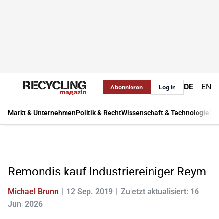
DE
EN
Abonnieren
Log in
Markt & Unternehmen
Politik & Recht
Wissenschaft & Technologie
Ma
Remondis kauf Industriereiniger Reym
Michael Brunn
12 Sep. 2019
Zuletzt aktualisiert: 16
Juni 2026